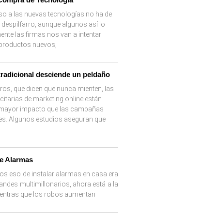
eso a las nuevas tecnologías no ha de
 despilfarro, aunque algunos así lo
nte las firmas nos van a intentar
 productos nuevos,
tradicional desciende un peldaño
os, que dicen que nunca mienten, las
itarias de marketing online están
 mayor impacto que las campañas
es. Algunos estudios aseguran que
e Alarmas
os eso de instalar alarmas en casa era
andes multimillonarios, ahora está a la
Mientras que los robos aumentan