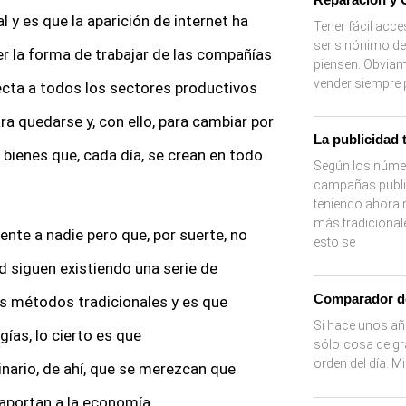
y es que la aparición de internet ha
Tener fácil acc
ser sinónimo de
r la forma de trabajar de las compañías
piensen. Obviame
vender siempre
ecta a todos los sectores productivos
ra quedarse y, con ello, para cambiar por
La publicidad 
bienes que, cada día, se crean en todo
Según los númer
campañas public
teniendo ahora
más tradicional
nte a nadie pero que, por suerte, no
esto se
d siguen existiendo una serie de
Comparador d
s métodos tradicionales y es que
Si hace unos añ
ías, lo cierto es que
sólo cosa de gr
orden del día. 
ario, de ahí, que se merezcan que
 aportan a la economía.