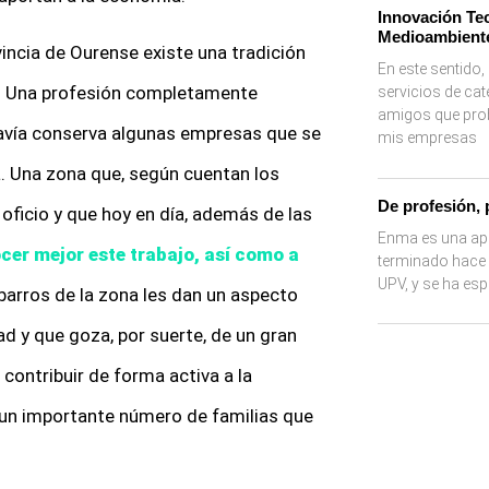
Innovación Tec
Medioambient
vincia de Ourense existe una tradición
En este sentido
ros. Una profesión completamente
servicios de cat
amigos que pr
odavía conserva algunas empresas que se
mis empresas
a. Una zona que, según cuentan los
De profesión,
 oficio y que hoy en día, además de las
Enma es una ap
er mejor este trabajo, así como a
terminado hace p
UPV, y se ha es
y barros de la zona les dan un aspecto
ad y que goza, por suerte, de un gran
 contribuir de forma activa a la
 un importante número de familias que