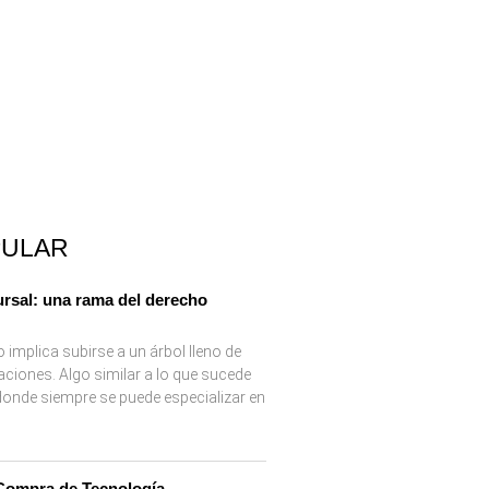
PULAR
rsal: una rama del derecho
 implica subirse a un árbol lleno de
aciones. Algo similar a lo que sucede
 donde siempre se puede especializar en
Compra de Tecnología