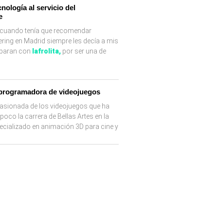
nología al servicio del
e
, cuando tenía que recomendar
ering en Madrid siempre les decía a mis
obaran con
lafrolita
,
por ser una de
 programadora de videojuegos
asionada de los videojuegos que ha
oco la carrera de Bellas Artes en la
pecializado en animación 3D para cine y