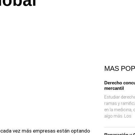
lobal
MAS PO
Derecho concu
mercantil
Estudiar derecho
ramas y ramific
en la medicina,
algo más. Los
que cada vez más empresas están optando
Reparación y 