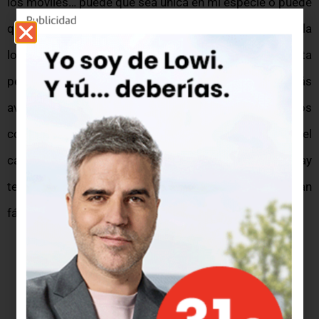
los móviles… puede que sea única en mi especie o puede
que empiece a ver un poco con la razón y no con la
locura a la que nos mueves esta sociedad consumista
pero, sea como sea, creo que hay tecnología mucho más
avanzada y más interesante que la que todos
conocemos sólo que nos empeñamos en ir hacia el
camino de lo digital pasando por algo que hay
tecnología analógica que no debería ser descartada tan
fácilmente.