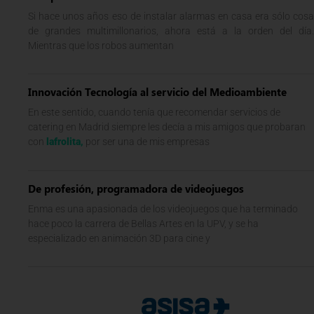
Si hace unos años eso de instalar alarmas en casa era sólo cosa
de grandes multimillonarios, ahora está a la orden del día.
Mientras que los robos aumentan
Innovación Tecnología al servicio del Medioambiente
En este sentido, cuando tenía que recomendar servicios de
catering en Madrid siempre les decía a mis amigos que probaran
con
lafrolita
,
por ser una de mis empresas
De profesión, programadora de videojuegos
Enma es una apasionada de los videojuegos que ha terminado
hace poco la carrera de Bellas Artes en la UPV, y se ha
especializado en animación 3D para cine y