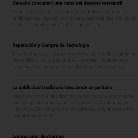
Derecho concursal: una rama del derecho mercantil
Estudiar derecho implica subirse a un árbol lleno de ramas y
ramificaciones. Algo similar a lo que sucede en la medicina, donde
siempre se puede especializar en algo más. Los
Reparación y Compra de Tecnología
Tener fácil acceso a las nuevas tecnologías no ha de ser sinónimo
de despilfarro, aunque algunos así lo piensen. Obviamente las
firmas nos van a intentar vender siempre productos nuevos,
La publicidad tradicional desciende un peldaño
Según los números, que dicen que nunca mienten, las campañas
publicitarias de marketing online están teniendo ahora mayor
impacto que las campañas más tradicionales. Algunos estudios
aseguran que esto se
Comparador de Alarmas