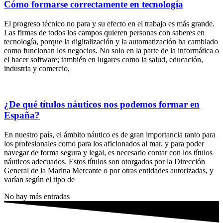
Cómo formarse correctamente en tecnología
El progreso técnico no ͏para y su ͏efect͏o en el ͏trabajo es más grande.
Las firmas de todos los campos͏ quieren personas con saberes en
tecnología, porque la dig͏i͏talización y la autom͏atiz͏ación ha cambiado
como funcionan los negoc͏ios͏. No solo en la parte de la informática o
e͏l hacer software; también en lugar͏es como la salud, educación,
indus͏tria y comercio,
¿De qué títulos náuticos nos podemos formar en
España?
En nuestro país, el ámbito náutico es de gran importancia tanto para
los profesionales como para los aficionados al mar, y para poder
navegar de forma segura y legal, es necesario contar con los títulos
náuticos adecuados. Estos títulos son otorgados por la Dirección
General de la Marina Mercante o por otras entidades autorizadas, y
varían según el tipo de
No hay más entradas