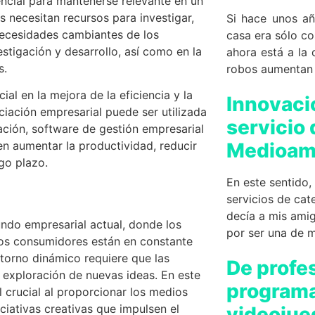
encial para mantenerse relevante en un
 necesitan recursos para investigar,
Si hace unos añ
necesidades cambiantes de los
casa era sólo co
estigación y desarrollo, así como en la
ahora está a la 
s.
robos aumentan
l en la mejora de la eficiencia y la
Innovaci
ciación empresarial puede ser utilizada
servicio 
ación, software de gestión empresarial
Medioam
en aumentar la productividad, reducir
go plazo.
En este sentido
servicios de cat
decía a mis ami
ndo empresarial actual, donde los
por ser una de 
los consumidores están en constante
torno dinámico requiere que las
De profe
exploración de nuevas ideas. En este
programa
 crucial al proporcionar los medios
ciativas creativas que impulsen el
videojue