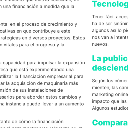
Tecnolog
n una financiación a medida que la
Tener fácil acce
ha de ser sinóni
tal en el proceso de crecimiento y
algunos así lo p
icativas en que contribuye a este
nos van a inten
stratégicas en diversos proyectos. Estos
nuevos,
 vitales para el progreso y la
La public
su capacidad para impulsar la expansión
desciend
presa que está experimentando una
lizar la financiación empresarial para
Según los númer
ar la adquisición de maquinaria más
mienten, las cam
nsión de sus instalaciones de
marketing onlin
cesarios para abordar estos cambios y
impacto que las
ma instancia puede llevar a un aumento
Algunos estudio
Compara
tante de cómo la financiación