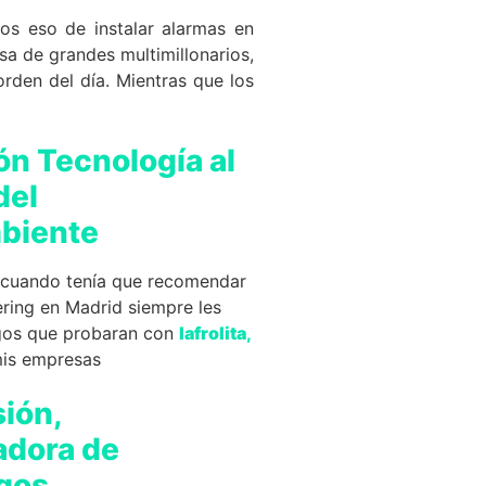
os eso de instalar alarmas en
sa de grandes multimillonarios,
orden del día. Mientras que los
ón Tecnología al
del
biente
, cuando tenía que recomendar
ering en Madrid siempre les
gos que probaran con
lafrolita
,
mis empresas
sión,
dora de
gos