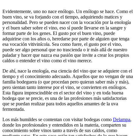
Evidentemente, uno no nace enólogo. Un enólogo se hace. Como el
buen vino, se va forjando con el tiempo, adquiriendo matices y
personalidad. Pero se pueden nacer con la vocación por la enología
y el buen saber sobre el vino, eso sí puede llevarse en la sangre y
formar parte de los genes. El gusto por el buen vino, puede
adquirirse con los años o, heredarse por parte de alguien que tenga
esa vocación vitivinícola. Sea como fuere, el gusto por el vino,
puede ser algo personal que no trascienda o ir más allá de nuestro
paladar y hacer que nazca esa pasión que invite a crear los propios
caldos o entender el vino como el vino merece.
De ahí, nace la enología, esa ciencia del vino que se adquiere con el
tiempo y el conocimiento adecuado. Aquellos que no vengan de una
familia bodeguera (o que procedan pero quieran saber más y más),
pero sientan tanto interese por el vino, se convierten en enólogos.
Esta figura imprescindible en el sector del vino y en toda buena
bodega que se precie, es una de las profesiones más satisfactorias
que se puedan realizar para todos aquellos amantes de la uva
fermentada.
Los más humildes se contentan con visitar bodegas como
Delampa
,
donde los profesionales y entendidos en la materia, comparten su
conocimiento sobre vinos tanto a través de sus caldos, como
mediante catas. En este caso están tan satisfechos de lo que hacen