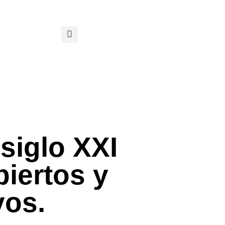
 siglo XXI
iertos y
vos.