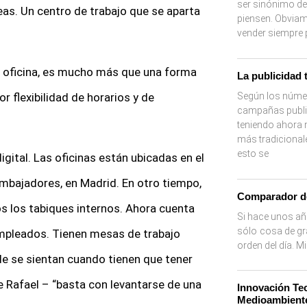
ser sinónimo de
areas. Un centro de trabajo que se aparta
piensen. Obviame
vender siempre
e oficina, es mucho más que una forma
La publicidad 
Según los númer
r flexibilidad de horarios y de
campañas public
teniendo ahora
más tradicional
esto se
gital. Las oficinas están ubicadas en el
Embajadores, en Madrid. En otro tiempo,
Comparador d
os los tabiques internos. Ahora cuenta
Si hace unos añ
sólo cosa de gr
mpleados. Tienen mesas de trabajo
orden del día. 
de se sientan cuando tienen que tener
e Rafael – “basta con levantarse de una
Innovación Tec
Medioambient