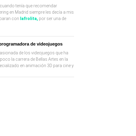
, cuando tenía que recomendar
ering en Madrid siempre les decía a mis
obaran con
lafrolita
,
por ser una de
 programadora de videojuegos
asionada de los videojuegos que ha
oco la carrera de Bellas Artes en la
pecializado en animación 3D para cine y