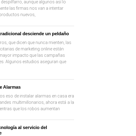
 despilfarro, aunque algunos así lo
nte las firmas nos van a intentar
 productos nuevos,
tradicional desciende un peldaño
os, que dicen que nunca mienten, las
itarias de marketing online están
 mayor impacto que las campañas
es. Algunos estudios aseguran que
e Alarmas
os eso de instalar alarmas en casa era
andes multimillonarios, ahora está a la
Mientras que los robos aumentan
nología al servicio del
e