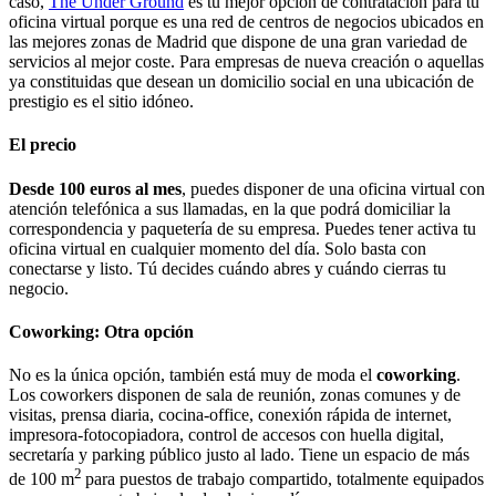
caso,
The Under Ground
es tu mejor opción de contratación para tu
oficina virtual porque es una red de centros de negocios ubicados en
las mejores zonas de Madrid que dispone de una gran variedad de
servicios al mejor coste. Para empresas de nueva creación o aquellas
ya constituidas que desean un domicilio social en una ubicación de
prestigio es el sitio idóneo.
El precio
Desde 100 euros al mes
, puedes disponer de una oficina virtual con
atención telefónica a sus llamadas, en la que podrá domiciliar la
correspondencia y paquetería de su empresa. Puedes tener activa tu
oficina virtual en cualquier momento del día. Solo basta con
conectarse y listo. Tú decides cuándo abres y cuándo cierras tu
negocio.
Coworking: Otra opción
No es la única opción, también está muy de moda el
coworking
.
Los coworkers disponen de sala de reunión, zonas comunes y de
visitas, prensa diaria, cocina-office, conexión rápida de internet,
impresora-fotocopiadora, control de accesos con huella digital,
secretaría y parking público justo al lado. Tiene un espacio de más
2
de 100 m
para puestos de trabajo compartido, totalmente equipados